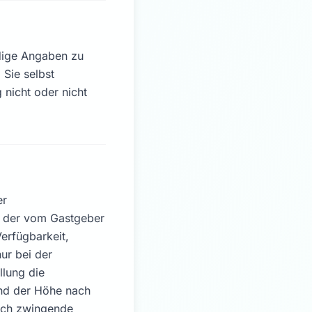
ndige Angaben zu
 Sie selbst
 nicht oder nicht
er
it der vom Gastgeber
erfügbarkeit,
nur bei der
llung die
nd der Höhe nach
lich zwingende