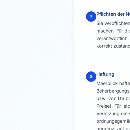
Pflichten der N
7
Sie verpflicht
machen. Für di
verantwortlich
korrekt zustan
Haftung
8
Meerblick hafte
Beherbergungsl
bzw. von DS be
Preise). Für le
Verletzung eine
ordnungsgemäße
begrenzt auf d