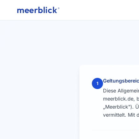
meerblick
®
Geltungsbereic
1
Diese Allgemei
meerblick.de, b
„Meerblick"). 
vermittelt. Mi