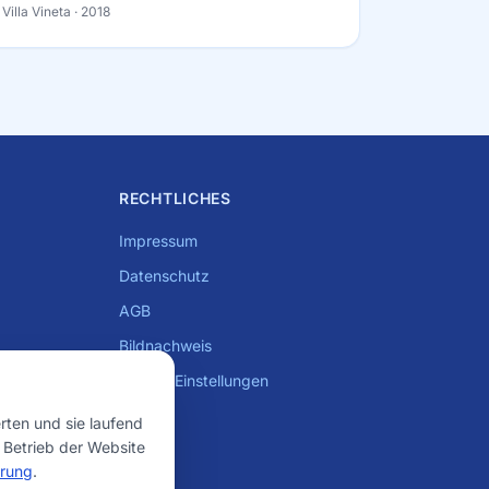
Villa Vineta
· 2018
RECHTLICHES
Impressum
Datenschutz
AGB
Bildnachweis
Cookie-Einstellungen
ten und sie laufend
n Betrieb der Website
ärung
.