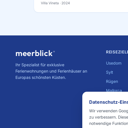
Villa Vineta
· 2024
meerblick
REISEZIEL
®
Usedom
Ihr Spezialist für exklusive
Ferienwohnungen und Ferienhäuser an
Sylt
Europas schönsten Küsten.
Rügen
Mallorca
Adria
Datenschutz-Ein
Côte d'Azu
Wir verwenden Googl
zu verbessern. Diese
Lübecker B
notwendige Funktion