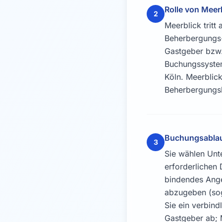
Rolle von Meerb
2
Meerblick tritt 
Beherbergungs-
Gastgeber bzw.
Buchungssystem
Köln. Meerblick
Beherbergungsl
Buchungsablau
3
Sie wählen Unt
erforderlichen 
bindendes Ange
abzugeben (sog
Sie ein verbin
Gastgeber ab; M