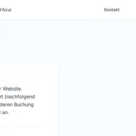
d'Azur
Kontakt
r Website
rt (nachfolgend
d deren Buchung
 an.