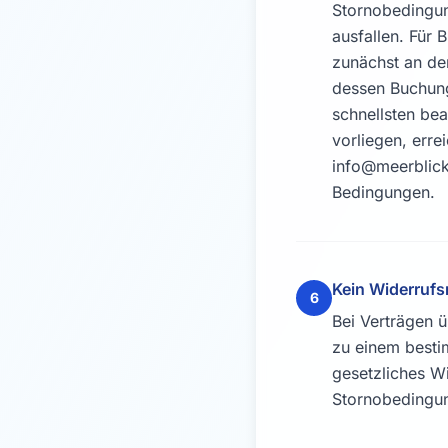
Stornobedingun
ausfallen. Für
zunächst an de
dessen Buchungs
schnellsten bea
vorliegen, erre
info@meerblick
Bedingungen.
Kein Widerrufs
6
Bei Verträgen 
zu einem besti
gesetzliches Wi
Stornobedingun