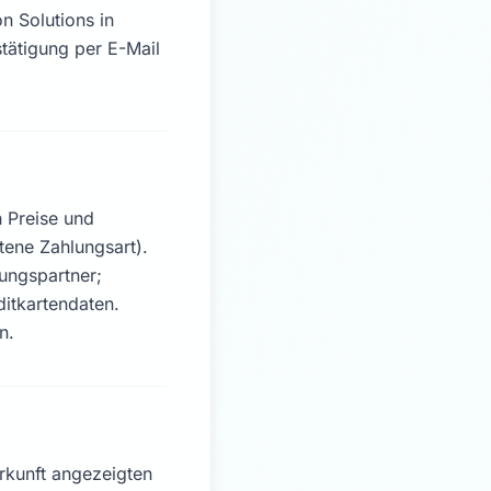
n Solutions in
tätigung per E-Mail
n Preise und
ene Zahlungsart).
ungspartner;
itkartendaten.
n.
rkunft angezeigten