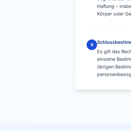
Haftung – insbe
Körper oder Ge
Schlussbesti
9
Es gilt das Re
einzelne Besti
übrigen Bestim
personenbezoge