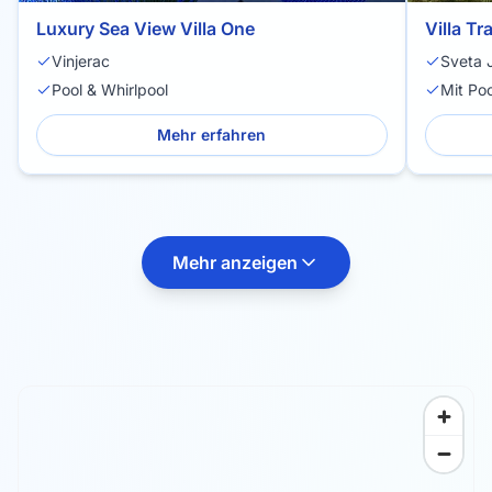
Luxury Sea View Villa One
Villa T
Vinjerac
Sveta 
Pool & Whirlpool
Mit Poo
Mehr erfahren
Mehr anzeigen