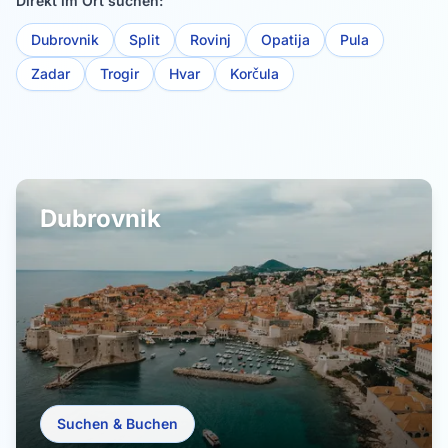
Direkt im Ort suchen:
Dubrovnik
Split
Rovinj
Opatija
Pula
Zadar
Trogir
Hvar
Korčula
Dubrovnik
Suchen & Buchen