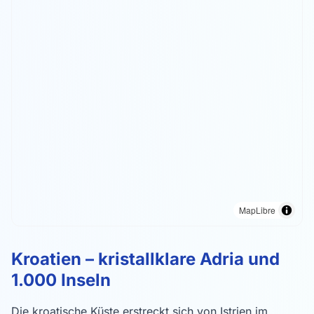
MapLibre
Trogir
Kroatien – kristallklare Adria und
1.000 Inseln
Die kroatische Küste erstreckt sich von Istrien im