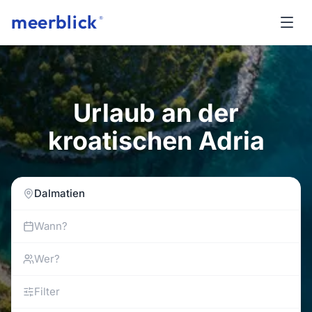
meerblick
®
Urlaub an der
kroatischen Adria
Dalmatien
Wann?
Wer?
Filter