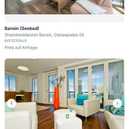
Bansin (Seebad)
Strandresidenzen Bansin, Ostseepalais 05
3
SZ
bis
6
Preis auf Anfrage