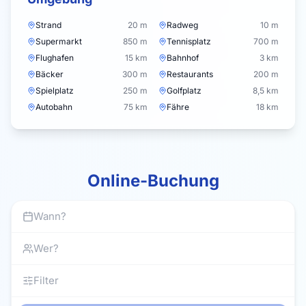
Strand
20 m
Radweg
10 m
Supermarkt
850 m
Tennisplatz
700 m
Flughafen
15 km
Bahnhof
3 km
Bäcker
300 m
Restaurants
200 m
Spielplatz
250 m
Golfplatz
8,5 km
Autobahn
75 km
Fähre
18 km
Online-Buchung
Wann?
Wer?
Filter