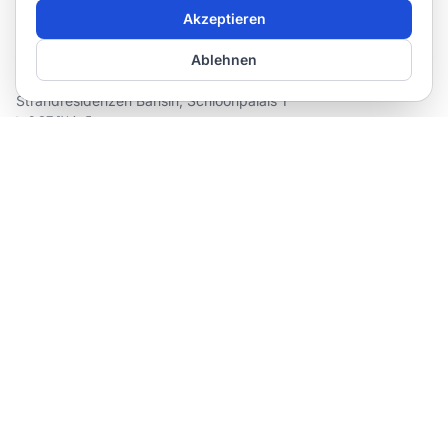
Akzeptieren
Ablehnen
Bansin (Seebad)
Strandresidenzen Bansin, Schloonpalais 1
3
SZ
bis
5
Preis auf Anfrage